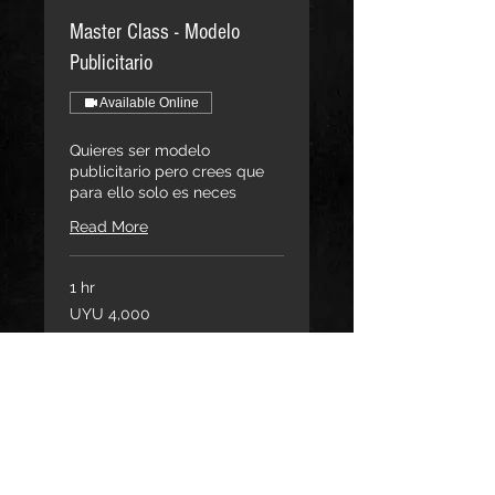
Master Class - Modelo
Publicitario
Available Online
Quieres ser modelo
publicitario pero crees que
para ello solo es neces
Read More
1 hr
4,000
UYU 4,000
Uruguayan
pesos
Book Now