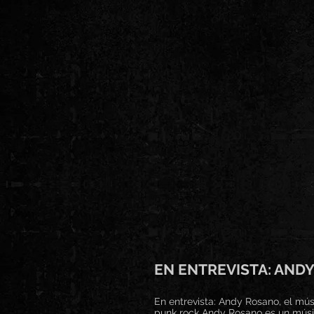
EN ENTREVISTA: AND
En entrevista: Andy Rosano, el mú
punk rock Andy Rosano es un músic