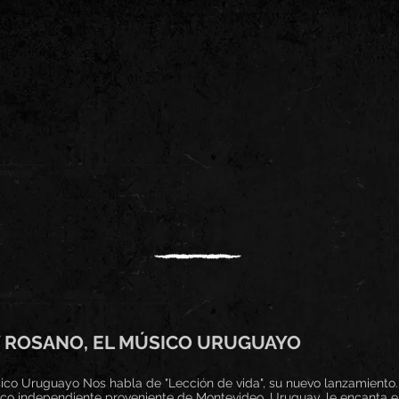
Y ROSANO, EL MÚSICO URUGUAYO
sico Uruguayo Nos habla de "Lección de vida", su nuevo lanzamiento.
o independiente proveniente de Montevideo, Uruguay, le encanta el r