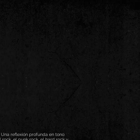
 Una reflexión profunda en tono
ock, el punk rock, el hard rock y